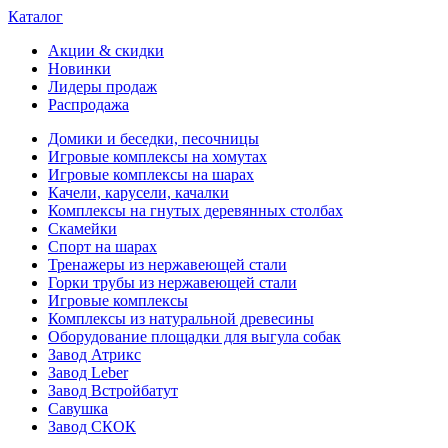
Каталог
Акции & скидки
Новинки
Лидеры продаж
Распродажа
Домики и беседки, песочницы
Игровые комплексы на хомутах
Игровые комплексы на шарах
Качели, карусели, качалки
Комплексы на гнутых деревянных столбах
Скамейки
Спорт на шарах
Тренажеры из нержавеющей стали
Горки трубы из нержавеющей стали
Игровые комплексы
Комплексы из натуральной древесины
Оборудование площадки для выгула собак
Завод Атрикс
Завод Leber
Завод Встройбатут
Савушка
Завод СКОК