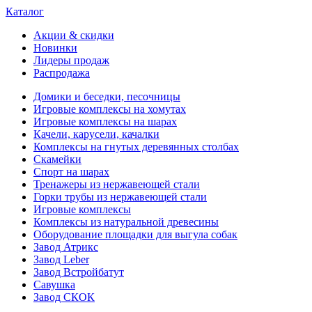
Каталог
Акции & скидки
Новинки
Лидеры продаж
Распродажа
Домики и беседки, песочницы
Игровые комплексы на хомутах
Игровые комплексы на шарах
Качели, карусели, качалки
Комплексы на гнутых деревянных столбах
Скамейки
Спорт на шарах
Тренажеры из нержавеющей стали
Горки трубы из нержавеющей стали
Игровые комплексы
Комплексы из натуральной древесины
Оборудование площадки для выгула собак
Завод Атрикс
Завод Leber
Завод Встройбатут
Савушка
Завод СКОК