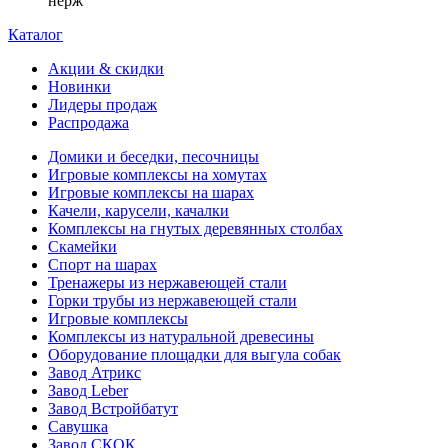
нерж
Каталог
Акции & скидки
Новинки
Лидеры продаж
Распродажа
Домики и беседки, песочницы
Игровые комплексы на хомутах
Игровые комплексы на шарах
Качели, карусели, качалки
Комплексы на гнутых деревянных столбах
Скамейки
Спорт на шарах
Тренажеры из нержавеющей стали
Горки трубы из нержавеющей стали
Игровые комплексы
Комплексы из натуральной древесины
Оборудование площадки для выгула собак
Завод Атрикс
Завод Leber
Завод Встройбатут
Савушка
Завод СКОК